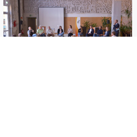
Abschluss-Workshop von Data2Resilience
Am 12. Juni 2025 stellte das Projektteam in
Dortmund die Ergebnisse von Data2Resilience
vor: ein erweitertes Klimamessnetz, ein
interaktives Dashboard und neue
Beteiligungsformate. Bei einer Podiumsdiskussion
wurde diskutiert, wie diese Ergebnisse künftig in